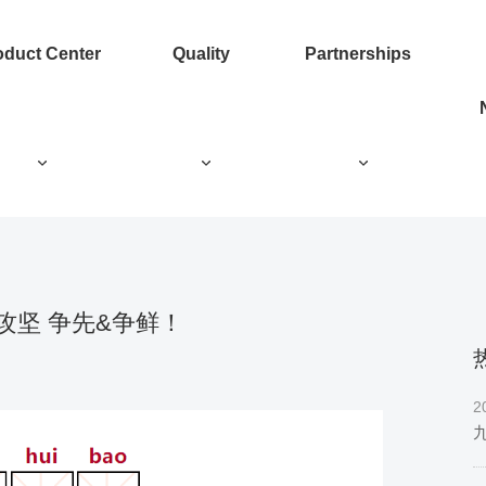
oduct Center
Quality
Partnerships
4攻坚 争先&争鲜！
2