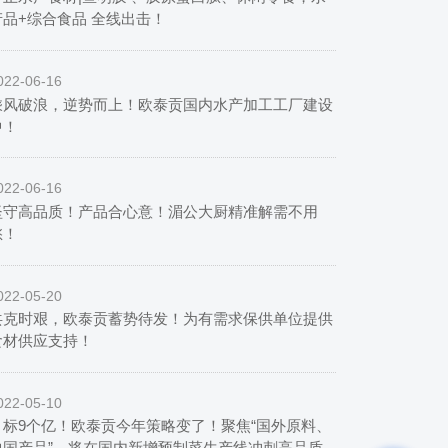
产品+综合食品 全线出击！
022-06-16
乘风破浪，逆势而上！欧泰贡国内水产加工工厂建设
中！
022-06-16
坚守高品质！产品合心意！湄公大厨精准解需不用
愁！
022-05-20
共克时艰，欧泰贡蓄势待发！为有需求保供单位提供
食材供应支持！
022-05-10
目标9个亿！欧泰贡今年策略变了！聚焦“国外原料、
中国产品”，将在国内新增预制菜生产线冲刺高品质