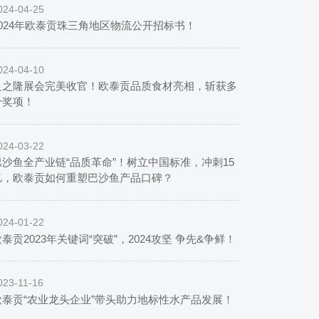
024-04-25
2024年欧泰贡珠三角地区物流公开招标书！
024-04-10
良之隆展会完美收官！欧泰贡品质食材亮相，斩获多
个奖项！
024-03-22
巴沙鱼全产业链“品质革命”！树立中国标准，冲刺15
亿，欧泰贡如何重塑巴沙鱼产品口碑？
024-01-22
泰贡2023年关键词“突破”，2024攻坚 争先&争鲜！
023-11-16
欧泰贡“农业龙头企业”带头助力地标性水产品发展！