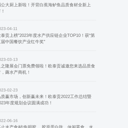
湄公大厨上新啦！开背白蕉海鲈鱼品质食材全新上
市！
023-04-11
泰贡上榜”2023年度水产供应链企业TOP10！获“第
三届中国餐饮产业红牛奖”
023-03-13
良之隆展会门票免费领啦！欧泰贡诚邀您来选品质食
材，薅水产商机！
023-02-23
品质赢市场，创新赢未来！欧泰贡2022工作总结暨
2023年度规划会议圆满成功！
022-06-16
不止水产食材|鱼明胶 、胶原蛋白肽、休闲零食，水